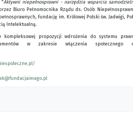
 "
Aktywni niepełnosprawni - narzędzia wsparcia samodzieln
 przez Biuro Pełnomocnika Rządu ds. Osób Niepełnosprawn
ełnosprawnych, Fundację im. Królowej Polski św. Jadwigi, Po
ą Intelektualną.
e kompleksowej propozycji wdrożenia do systemu praw
rumentów w zakresie włączenia społecznego o
iespoleczne.pl/
iak@fundacjaimago.pl