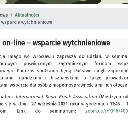
dowe
Aktualności
 wsparcie wytchnieniowe
on-line – wsparcie wytchnieniowe
cja Imago we Wrocławiu zaprasza do udziału w semina
rodowym poświęconym zagranicznym formom wspa
iowego. Podczas spotkania będą Państwo mogli zapoznać
aniami irlandzkimi i hiszpańskimi, a także prowadzo
mi wsparcia dla osób z niepełnosprawnościami i ich otocze
ronatem
International Short Break Association
(Międzynaro
zie się w dniu
27 września 2021 roku
w godzinach 11:45 - 1
 zoom. Link do seminarium:
zoom.us/j/93967400