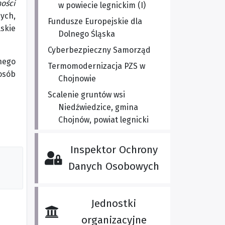
ości
w powiecie legnickim (I)
ych,
Fundusze Europejskie dla
lskie
Dolnego Śląska
Cyberbezpieczny Samorząd
nego
Termomodernizacja PZS w
sób
Chojnowie
Scalenie gruntów wsi
Niedźwiedzice, gmina
Chojnów, powiat legnicki
Inspektor Ochrony
Danych Osobowych
Jednostki
organizacyjne