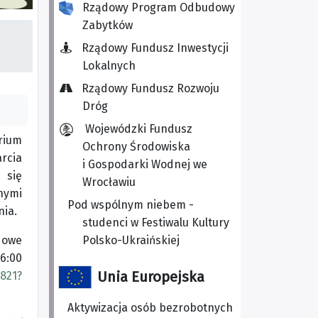
Rządowy Program Odbudowy
Zabytków
Rządowy Fundusz Inwestycji
Lokalnych
Rządowy Fundusz Rozwoju
Dróg
Wojewódzki Fundusz
rium
Ochrony Środowiska
rcia
i Gospodarki Wodnej we
 się
Wrocławiu
nymi
Pod wspólnym niebem -
nia.
studenci w Festiwalu Kultury
Polsko-Ukraińskiej
dowe
6:00
Unia Europejska
821?
Aktywizacja osób bezrobotnych