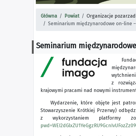
Główna
Powiat
Organizacje pozarza
Seminarium międzynarodowe on-line –
Seminarium międzynarodowe 
Funda
międzyna
wytchnien
z rozwiąz
krajowymi pracami nad nowymi instrumenta
Wydarzenie, które objęte jest pat
Stowarzyszenie Krótkiej Przerwy) odbęd
z wykorzystaniem platformy
pwd=WEI2dGlxZU1YeGgzRU9GcnIvUFozZz09