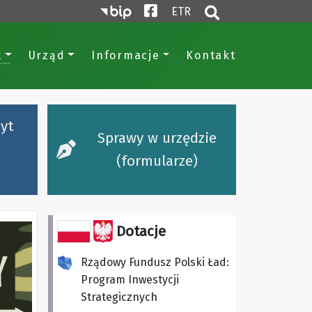
Biuletyn Informacji Publicznej
Facebook
- tekst łatwy do czytan
ETR
Otwórz wyszukiwa
t
Urząd
Informacje
Kontakt
yt
Sprawy w urzędzie
(formularze)
Dotacje
Rządowy Fundusz Polski Ład:
Program Inwestycji
Strategicznych