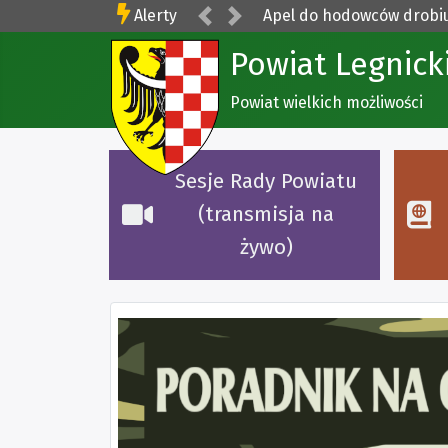
Poprzednia
Następna
Alerty
Apel do hodowców drobi
Powiat Legnick
Powiat wielkich możliwości
Sesje Rady Powiatu
(transmisja na
żywo)