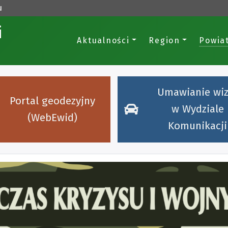
u
i
Aktualności
Region
Powia
Umawianie wiz
Portal geodezyjny
w Wydziale
(WebEwid)
Komunikacji