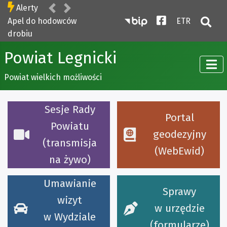
Poprzednia
Następna
Alerty
Biuletyn Informacji P
Facebook
- tekst ł
ETR
Apel do hodowców
Otw
drobiu
Powiat Legnicki
Powiat wielkich możliwości
Sesje Rady
Portal
Powiatu
geodezyjny
(transmisja
(WebEwid)
na żywo)
Umawianie
Sprawy
wizyt
w urzędzie
w Wydziale
(formularze)