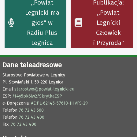
,,Powiat
Publikacja:
Legnicki ma
,,Powiat
głos'' w
Legnicki
Radiu Plus
Człowiek
Legnica
i Przyroda''
Dane teleadresowe
Starostwo Powiatowe w Legnicy
Pl. Słowiański 1,
59-220 Legnica
Email
starostwo@powiat-legnicki.eu
ESP:
/14y5pk6iw2/SkrytkaESP
e-Doręczenia:
AE:PL-62145-57618-JHVFS-29
Telefon
76 72 43 560
Telefon
76 72 43 400
Fax:
76 72 43 406