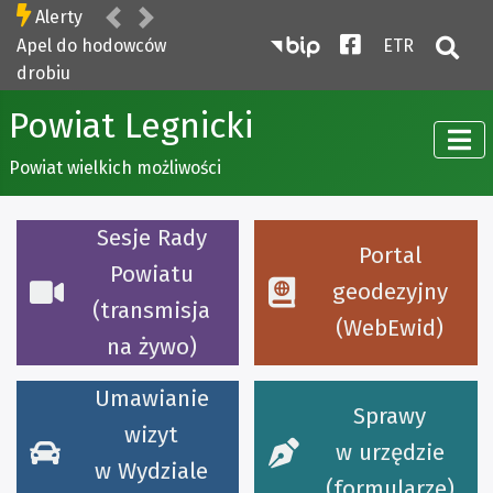
Poprzednia
Następna
Alerty
Biuletyn Informacji P
Facebook
- tekst ł
ETR
Apel do hodowców
Otw
drobiu
Powiat Legnicki
Powiat wielkich możliwości
Sesje Rady
Portal
Powiatu
geodezyjny
(transmisja
(WebEwid)
na żywo)
Umawianie
Sprawy
wizyt
w urzędzie
w Wydziale
(formularze)