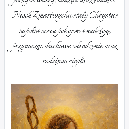
pełnych wiary, nadziei oraz radości.
Niech Zmartwychwstały Chrystus
napełni serca pokojem i nadzieją,
przynosząc duchowe odrodzenie oraz
rodzinne ciepło.