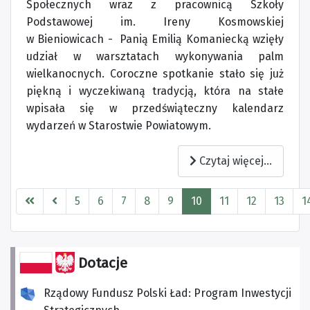
Społecznych wraz z pracownicą Szkoły
Podstawowej im. Ireny Kosmowskiej
w Bieniowicach - Panią Emilią Komaniecką wzięły
udział w warsztatach wykonywania palm
wielkanocnych. Coroczne spotkanie stało się już
piękną i wyczekiwaną tradycją, która na stałe
wpisała się w przedświąteczny kalendarz
wydarzeń w Starostwie Powiatowym.
Czytaj więcej...
5
6
7
8
9
10
11
12
13
1
Strona 10 z 223
Dotacje
Rządowy Fundusz Polski Ład: Program Inwestycji