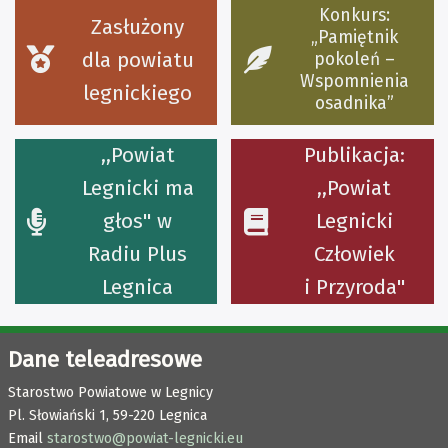
Konkurs:
Zasłużony
„Pamiętnik
dla powiatu
pokoleń –
Wspomnienia
legnickiego
osadnika”
,,Powiat
Publikacja:
Legnicki ma
,,Powiat
głos'' w
Legnicki
Radiu Plus
Człowiek
Legnica
i Przyroda''
Dane teleadresowe
Starostwo Powiatowe w Legnicy
Pl. Słowiański 1,
59-220 Legnica
Email
starostwo@powiat-legnicki.eu