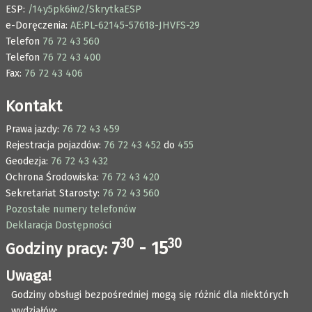
ESP:
/14y5pk6iw2/SkrytkaESP
e-Doręczenia:
AE:PL-62145-57618-JHVFS-29
Telefon
76 72 43 560
Telefon
76 72 43 400
Fax:
76 72 43 406
Kontakt
Prawa jazdy:
76 72 43 459
Rejestracja pojazdów:
76 72 43 452
do
455
Geodezja:
76 72 43 432
Ochrona Środowiska:
76 72 43 420
Sekretariat Starosty:
76 72 43 560
Pozostałe numery telefonów
Deklaracja Dostępności
30
30
7
- 15
Godziny pracy:
Uwaga!
Godziny obsługi bezpośredniej mogą się różnić dla niektórych
wydziałów: